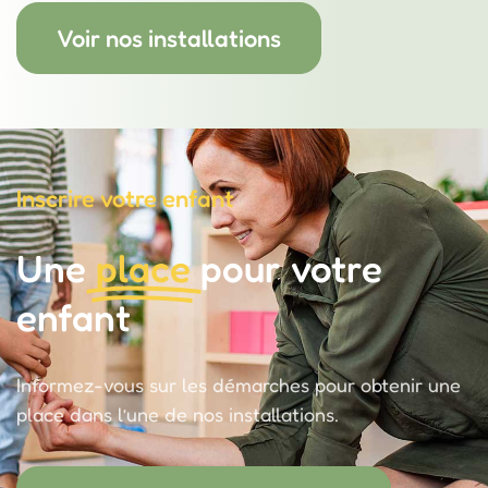
Voir nos installations
Inscrire votre enfant
Une
place
pour votre
enfant
Informez-vous sur les démarches pour obtenir une
place dans l’une de nos installations.